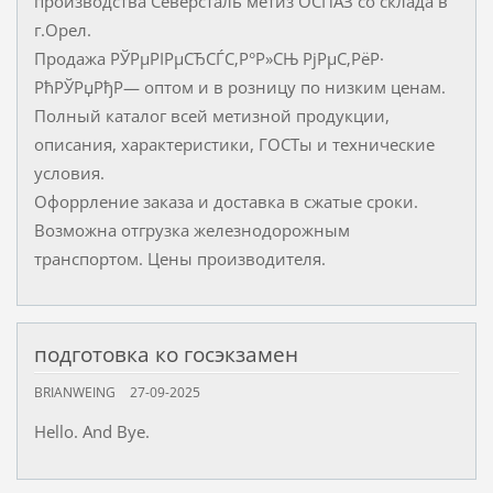
производства Северсталь метиз ОСПАЗ со склада в
г.Орел.
Продажа РЎРµРІРµСЂСЃС‚Р°Р»СЊ РјРµС‚РёР·
РћРЎРџРђР— оптом и в розницу по низким ценам.
Полный каталог всей метизной продукции,
описания, характеристики, ГОСТы и технические
условия.
Офоррление заказа и доставка в сжатые сроки.
Возможна отгрузка железнодорожным
транспортом. Цены производителя.
подготовка ко госэкзамен
BRIANWEING
27-09-2025
Hello. And Bye.