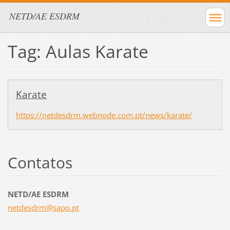
NETD/AE ESDRM
Tag: Aulas Karate
Karate
https://netdesdrm.webnode.com.pt/news/karate/
Contatos
NETD/AE ESDRM
netdesdr
m@sapo.p
t