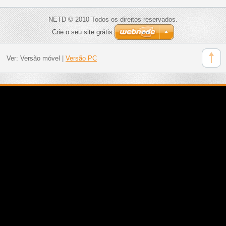
NETD © 2010 Todos os direitos reservados.
Crie o seu site grátis
Ver:
Versão móvel
|
Versão PC