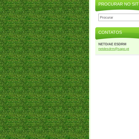
PROCURAR NO SIT
CONTATOS
NETD/AE ESDRM
netdesdr
m@sapo.p
t