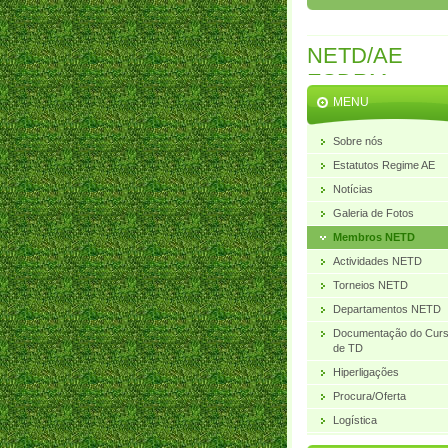
NETD/AE
ESDRM
MENU
Sobre nós
Estatutos Regime AE
Notícias
Galeria de Fotos
Membros NETD
Actividades NETD
Torneios NETD
Departamentos NETD
Documentação do Cur
de TD
Hiperligações
Procura/Oferta
Logística