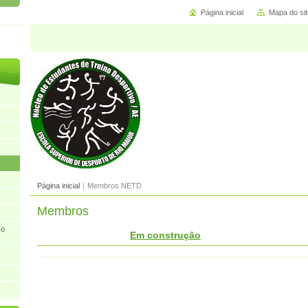
Página inicial
Mapa do sit
Página inicial
|
Membros NETD
Membros
so
Em construção