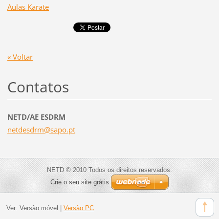
Aulas Karate
« Voltar
Contatos
NETD/AE ESDRM
netdesdr
m@sapo.p
t
NETD © 2010 Todos os direitos reservados.
Crie o seu site grátis
Ver:
Versão móvel
|
Versão PC