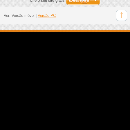
Crie o seu site grátis
Ver:
Versão móvel
|
Versão PC