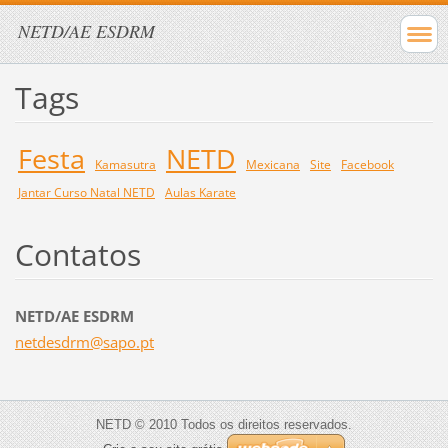
NETD/AE ESDRM
Tags
Festa
NETD
Kamasutra
Mexicana
Site
Facebook
Jantar Curso Natal NETD
Aulas Karate
Contatos
NETD/AE ESDRM
netdesdr
m@sapo.p
t
NETD © 2010 Todos os direitos reservados.