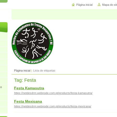
Página inicial
Mapa do sit
Página inicial
|
Lista de etiquetas
Tag: Festa
so
Festa Kamasutra
https://netdesdrm.webnode.com.pt/products/festa-kamasutra/
Festa Mexicana
https://netdesdrm.webnode.com.pt/products/festa-mexicana/