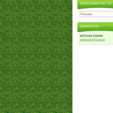
PROCURAR NO SIT
CONTATOS
NETD/AE ESDRM
netdesdr
m@sapo.p
t