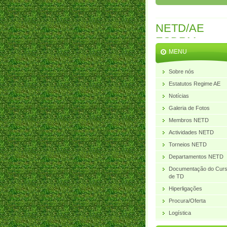
NETD/AE
ESDRM
MENU
Sobre nós
Estatutos Regime AE
Notícias
Galeria de Fotos
Membros NETD
Actividades NETD
Torneios NETD
Departamentos NETD
Documentação do Cur
de TD
Hiperligações
Procura/Oferta
Logística