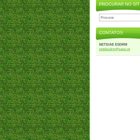
PROCURAR NO SIT
CONTATOS
NETD/AE ESDRM
netdesdr
m@sapo.p
t