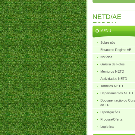
NETD/AE
ESDRM
MENU
Sobre nós
Estatutos Regime AE
Notícias
Galeria de Fotos
Membros NETD
Actividades NETD
Torneios NETD
Departamentos NETD
Documentação do Cur
de TD
Hiperligações
Procura/Oferta
Logística