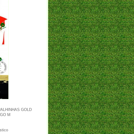
r PALHINHAS GOLD
AGO M
stico