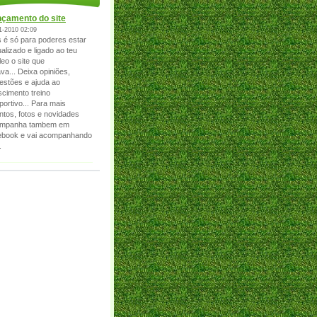
çamento do site
1-2010 02:09
s é só para poderes estar
alizado e ligado ao teu
leo o site que
ava... Deixa opiniões,
estões e ajuda ao
scimento treino
portivo... Para mais
ntos, fotos e novidades
mpanha tambem em
ebook e vai acompanhando
.