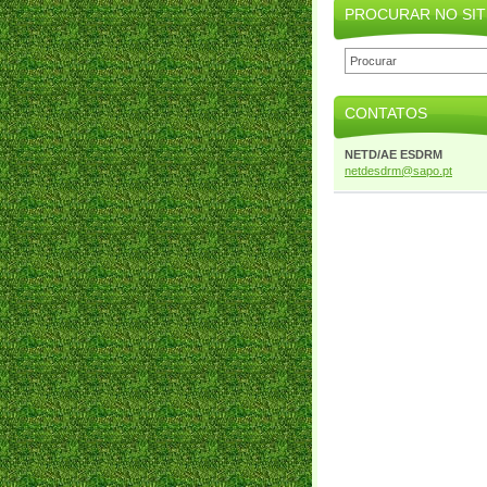
PROCURAR NO SIT
CONTATOS
NETD/AE ESDRM
netdesdr
m@sapo.p
t