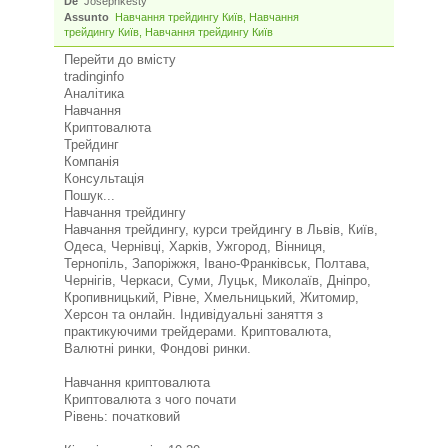
De
Josephkesty
Assunto
Навчання трейдингу Київ, Навчання
трейдингу Київ, Навчання трейдингу Київ
Перейти до вмісту
tradinginfo
Аналітика
Навчання
Криптовалюта
Трейдинг
Компанія
Консультація
Пошук...
Навчання трейдингу
Навчання трейдингу, курси трейдингу в Львів, Київ,
Одеса, Чернівці, Харків, Ужгород, Вінниця,
Тернопіль, Запоріжжя, Івано-Франківськ, Полтава,
Чернігів, Черкаси, Суми, Луцьк, Миколаїв, Дніпро,
Кропивницький, Рівне, Хмельницький, Житомир,
Херсон та онлайн. Індивідуальні заняття з
практикуючими трейдерами. Криптовалюта,
Валютні ринки, Фондові ринки.
Навчання криптовалюта
Криптовалюта з чого почати
Рівень: початковий