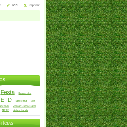
e
RSS
Imprimir
GS
Festa
Kamasutra
NETD
Mexicana
Site
acebook
Jantar Curso Natal
NETD
Aulas Karate
TÍCIAS