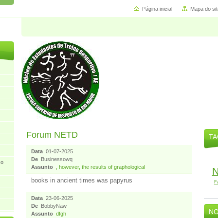
Página inicial
Mapa do sit
Forum NETD
TA
Data
01-07-2025
De
Businessowq
so
Assunto
, however, the results of graphological
books in ancient times was papyrus
F
Data
23-06-2025
De
BobbyNaw
NO
Assunto
dfgh