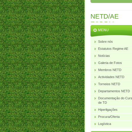
NETD/AE
ESDRM
MENU
Sobre nós
Estatutos Regime AE
Notícias
Galeria de Fotos
Membros NETD
Actividades NETD
Torneios NETD
Departamentos NETD
Documentação do Cur
de TD
Hiperligações
Procura/Oferta
Logística