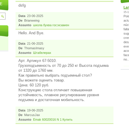
E
dsfg
Lan
15-1
Data
23-06-2025
Poi
actu
De
Brianweing
núc
Assunto
школа буква госэкзамен
falt
Hello. And Bye.
sug
cre
des
Data
21-06-2025
eve
De
ThomasImasy
aco
Assunto
Штабелерах
fac
no..
Арт. Артикул 67-5010.
Грузоподъемность от 70 до 250 кг Высота подъема
от 1320 до 1760 мм.
Как правильно выбрать подъемный стол?
Вы можете оценить товар.
Цена: 60 120 руб.
Конструкцию стола отличает повышенная
устойчивость, плавное регулирование уровня
подъема и достаточная мобильность.
Data
19-06-2025
De
MarcusJax
Assunto
Emak 60020016 N 1 Купить