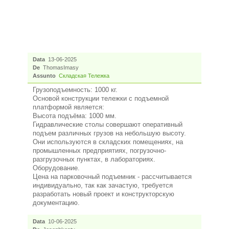
Data
13-06-2025
De
ThomasImasy
Assunto
Складска¤ Тележка
Грузоподъемность: 1000 кг.
Основой конструкции тележки с подъемной
платформой является:
Высота подъёма: 1000 мм.
Гидравлические столы совершают оперативный
подъем различных грузов на небольшую высоту.
Они используются в складских помещениях, на
промышленных предприятиях, погрузочно-
разгрузочных пунктах, в лабораториях.
Оборудование.
Цена на парковочный подъемник - рассчитывается
индивидуально, так как зачастую, требуется
разработать новый проект и конструкторскую
документацию.
Data
10-06-2025