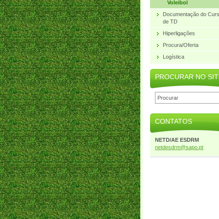
Voleibol
Documentação do Cur
de TD
Hiperligações
Procura/Oferta
Logística
PROCURAR NO SIT
CONTATOS
NETD/AE ESDRM
netdesdr
m@sapo.p
t