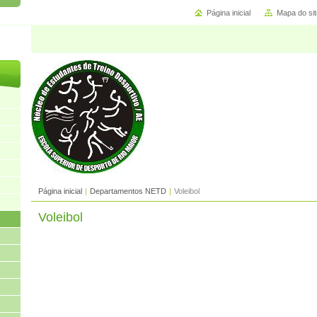
Página inicial
Mapa do sit
Página inicial
|
Departamentos NETD
|
Voleibol
Voleibol