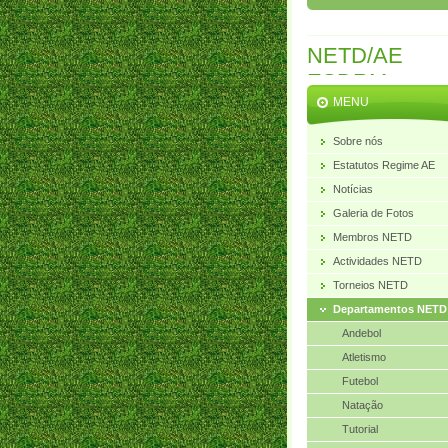
NETD/AE
ESDRM
MENU
Sobre nós
Estatutos Regime AE
Notícias
Galeria de Fotos
Membros NETD
Actividades NETD
Torneios NETD
Departamentos NETD
Andebol
Atletismo
Futebol
Natação
Tutorial