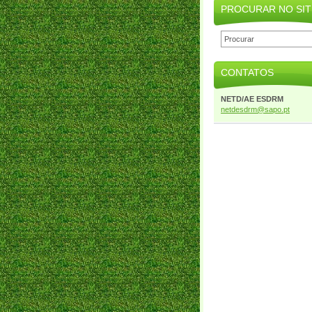
PROCURAR NO SIT
CONTATOS
NETD/AE ESDRM
netdesdr
m@sapo.p
t