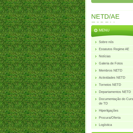
NETD/AE
ESDRM
MENU
Sobre nós
Estatutos Regime AE
Notícias
Galeria de Fotos
Membros NETD
Actividades NETD
Torneios NETD
Departamentos NETD
Documentação do Cur
de TD
Hiperligações
Procura/Oferta
Logística