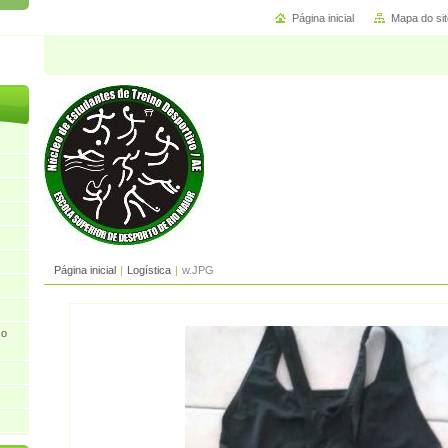
Página inicial
Mapa do sit
Página inicial
|
Logística
|
w.JPG
so