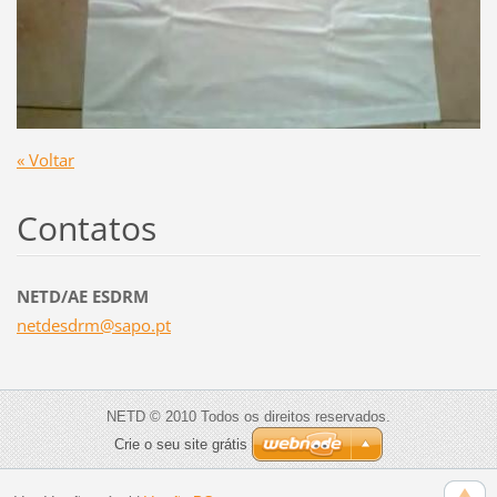
« Voltar
Contatos
NETD/AE ESDRM
netdesdr
m@sapo.p
t
NETD © 2010 Todos os direitos reservados.
Crie o seu site grátis