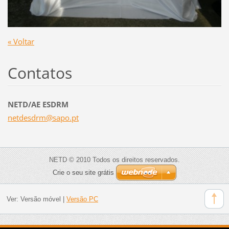
« Voltar
Contatos
NETD/AE ESDRM
netdesdr
m@sapo.p
t
NETD © 2010 Todos os direitos reservados.
Crie o seu site grátis
Ver:
Versão móvel
|
Versão PC